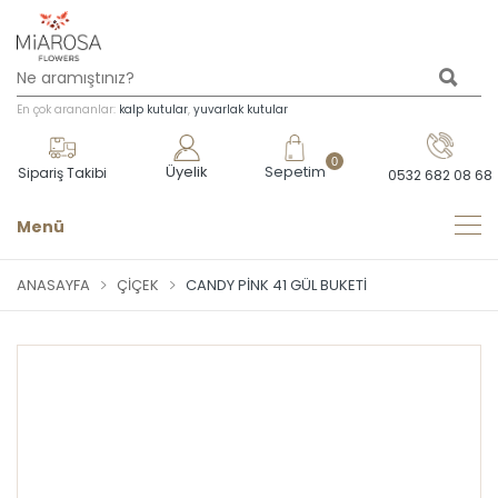
En çok arananlar:
kalp kutular
,
yuvarlak kutular
0
Üyelik
Sepetim
Sipariş Takibi
0532 682 08 68
Menü
ANASAYFA
ÇIÇEK
CANDY PINK 41 GÜL BUKETI