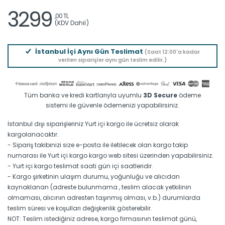
3299
,00 TL
(KDV Dahil)
İstanbul İçi Aynı Gün Teslimat
(Saat 12:00'a kadar
verilen siparişler aynı gün teslim edilir.)
Tüm banka ve kredi kartlarıyla uyumlu
3D Secure
ödeme
sistemi ile güvenle ödemenizi yapabilirsiniz.
İstanbul dışı siparişleriniz Yurt içi kargo ile ücretsiz olarak
kargolanacaktır.
- Sipariş takibinizi size e-posta ile iletilecek olan kargo takip
numarası ile Yurt içi kargo kargo web sitesi üzerinden yapabilirsiniz.
- Yurt içi kargo teslimat saati gün içi saatleridir.
- Kargo şirketinin ulaşım durumu, yoğunluğu ve alıcıdan
kaynaklanan (adreste bulunmama , teslim alacak yetkilinin
olmaması, alıcının adresten taşınmış olması, v.b.) durumlarda
teslim süresi ve koşulları değişkenlik gösterebilir.
NOT: Teslim istediğiniz adrese, kargo firmasının teslimat günü,