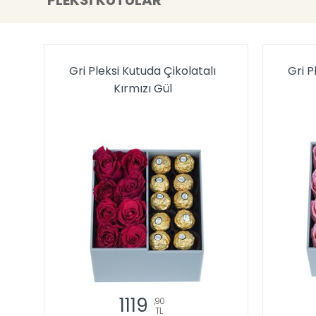
PLEKSİ KUTULAR
Gri Pleksi Kutuda Çikolatalı
Gri P
Kırmızı Gül
1119
,90
TL