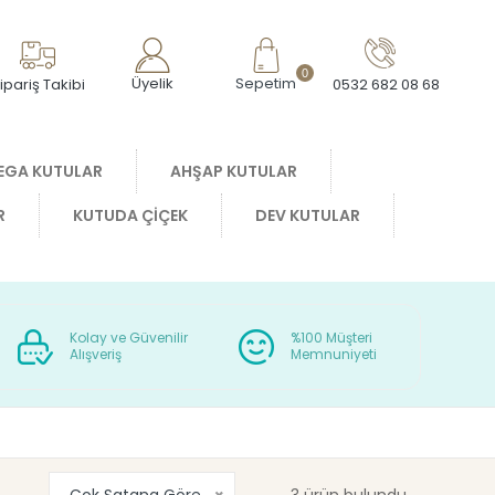
0
Üyelik
Sepetim
ipariş Takibi
0532 682 08 68
EGA KUTULAR
AHŞAP KUTULAR
R
KUTUDA ÇİÇEK
DEV KUTULAR
Kolay ve Güvenilir
%100 Müşteri
Alışveriş
Memnuniyeti
Çok Satana Göre
3 ürün bulundu.