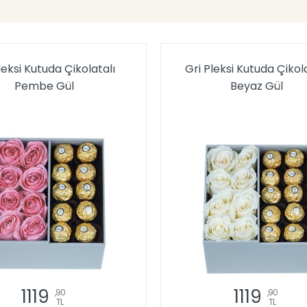
leksi Kutuda Çikolatalı
Gri Pleksi Kutuda Çikol
Pembe Gül
Beyaz Gül
1119
1119
,90
,90
TL
TL