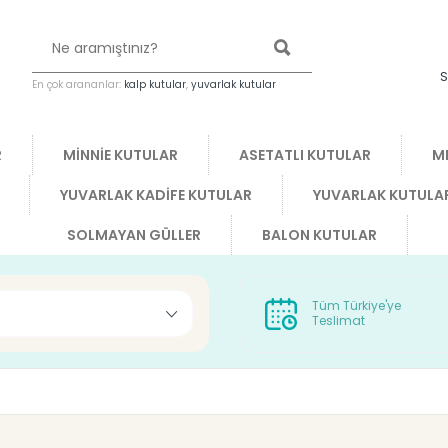
S
En çok arananlar:
kalp kutular
,
yuvarlak kutular
R
MİNNİE KUTULAR
ASETATLI KUTULAR
M
YUVARLAK KADİFE KUTULAR
YUVARLAK KUTULA
SOLMAYAN GÜLLER
BALON KUTULAR
Tüm Türkiye'ye
Teslimat