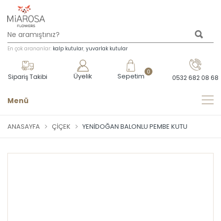
En çok arananlar:
kalp kutular
,
yuvarlak kutular
0
Üyelik
Sepetim
Sipariş Takibi
0532 682 08 68
Menü
ANASAYFA
ÇIÇEK
YENIDOĞAN BALONLU PEMBE KUTU