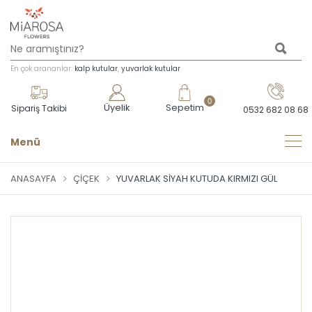
En çok arananlar:
kalp kutular
,
yuvarlak kutular
0
Üyelik
Sepetim
Sipariş Takibi
0532 682 08 68
Menü
ANASAYFA
ÇIÇEK
YUVARLAK SIYAH KUTUDA KIRMIZI GÜL