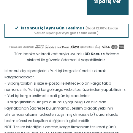
İstanbul İçi Aynı Gün Teslimat
(Saat 12:00'a kadar
verilen siparişler aynı gün teslim edilir.)
Tüm banka ve kredi kartlarıyla uyumlu
3D Secure
ödeme
sistemi ile güvenle ödemenizi yapabilirsiniz.
İstanbul dışı siparişleriniz Yurt içi kargo ile ücretsiz olarak
kargolanacaktır.
- Sipariş takibinizi size e-posta ile iletilecek olan kargo takip
numarası ile Yurt içi kargo kargo web sitesi üzerinden yapabilirsiniz.
- Yurt içi kargo teslimat saati gün içi saatleridir.
- Kargo şirketinin ulaşım durumu, yoğunluğu ve alıcıdan
kaynaklanan (adreste bulunmama , teslim alacak yetkilinin
olmaması, alıcının adresten taşınmış olması, v.b.) durumlarda
teslim süresi ve koşulları değişkenlik gösterebilir.
NOT: Teslim istediğiniz adrese, kargo firmasının teslimat günü,